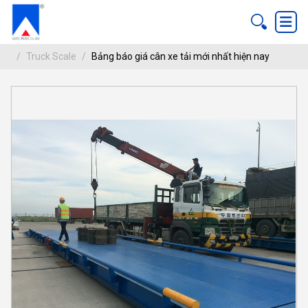
Truck Scale
Bảng báo giá cân xe tải mới nhất hiện nay
BẢNG BÁO GIÁ CÂN XE TẢI MỚI NHẤT
Truck Scale