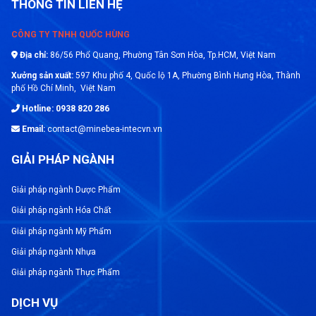
THÔNG TIN LIÊN HỆ
>>>> Nội dung liên quan:
Đại lý phân phối
CÔNG TY TNHH QUỐC HÙNG
sản phẩm của Minebea-intec hàng đầu tại
Địa chỉ:
86/56 Phổ Quang, Phường Tân Sơn Hòa, Tp.HCM, Việt Nam
Việt Nam
Xưởng sản xuất:
597 Khu phố 4, Quốc lộ 1A, Phường Bình Hưng Hòa, Thành
Tối ưu hóa hiệu suất vận chuyển
phố Hồ Chí Minh, Việt Nam
Hotline: 0938 820 286
Sử dụng cân giúp tối ưu hóa hiệu suất vận
Email:
contact@minebea-intecvn.vn
chuyển bằng cách xác định trọng lượng chính xác
của hàng hóa. Việc đo lường chính xác trọng lượng
GIẢI PHÁP NGÀNH
giúp người vận chuyển tính toán và tối ưu hóa
công suất và tiết kiệm nhiên liệu. Đồng thời đảm
Giải pháp ngành Dược Phẩm
bảo an toàn và hiệu quả trong việc phân bổ tải
Giải pháp ngành Hóa Chất
trọng trên các trục của xe tải.
Giải pháp ngành Mỹ Phẩm
Giải pháp ngành Nhựa
Giải pháp ngành Thực Phẩm
DỊCH VỤ