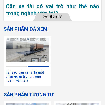
Cân xe tải có vai trò như thế nào
trong ngành vận tải?
Xem thêm
Cân xe tải là một thiết bị đo lường được sử dụng
SẢN PHẨM ĐÃ XEM
để xác định trọng lượng của xe tải và hàng hóa
trên đó. Nó được lắp đặt trên các điểm cân đặc
biệt trên đường hoặc tại các trạm cân để kiểm tra
và kiểm soát trọng lượng của xe tải và hàng hóa
trước, trong và sau khi chúng được vận chuyển.
Tại sao cân xe tải là một
phần quan trọng trong
ngành vận tải?
SẢN PHẨM TƯƠNG TỰ