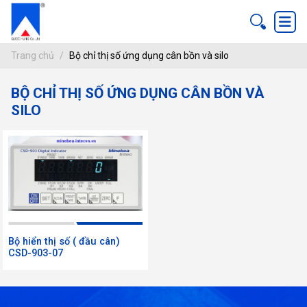
Trang chủ
Bộ chỉ thị số ứng dụng cân bồn và silo
BỘ CHỈ THỊ SỐ ỨNG DỤNG CÂN BỒN VÀ
BỘ CHỈ THỊ SỐ ỨNG DỤNG CÂN BỒN VÀ
SILO
ang chủ
 ứng dụng cân bồn và silo
Bộ hiển thị số ( đầu cân)
CSD-903-07