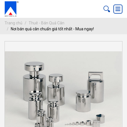
Trang chủ
Thuê - Bán Quả Cân
Nơi bán quả cân chuẩn giá tốt nhất - Mua ngay!
NƠI BÁN QUẢ CÂN CHUẨN GIÁ TỐT NH
ang chủ
 - Bán Quả Cân