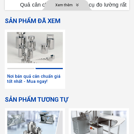
Quả cân chuẩn là một công cụ đo lường rất
Xem thêm
quan trọng trong nhiều lĩnh vực, đặc biệt là trong
SẢN PHẨM ĐÃ XEM
lĩnh vực
sản xuất
và kiểm định chất lượng. Dưới
đây là một số chi tiết về công dụng và chức năng
của quả cân chuẩn:
Nơi bán quả cân chuẩn giá
tốt nhất - Mua ngay!
SẢN PHẨM TƯƠNG TỰ