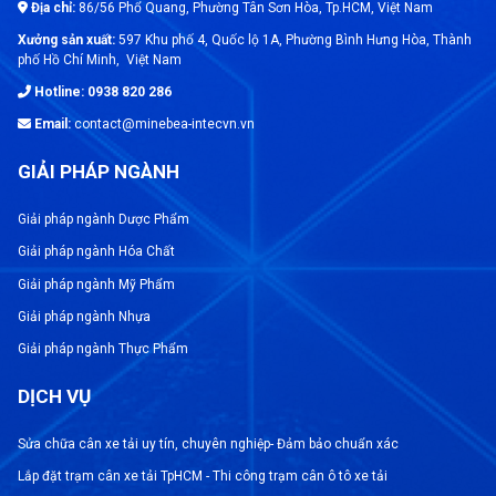
Địa chỉ:
86/56 Phổ Quang, Phường Tân Sơn Hòa, Tp.HCM, Việt Nam
Kiểm tra và đánh giá chất lượng:
Cân
Xưởng sản xuất:
597 Khu phố 4, Quốc lộ 1A, Phường Bình Hưng Hòa, Thành
chuẩn được sử dụng để kiểm tra và đánh
phố Hồ Chí Minh, Việt Nam
giá chất lượng sản phẩm trong quá trình sản
Hotline: 0938 820 286
xuất. Nó giúp phát hiện lỗi và sai sót trong
Email:
contact@minebea-intecvn.vn
quá trình đóng gói và sản xuất.
GIẢI PHÁP NGÀNH
Chức năng cụ thể
Giải pháp ngành Dược Phẩm
Hiệu chuẩn cân:
Quả cân chuẩn được sử
Giải pháp ngành Hóa Chất
dụng để hiệu chuẩn cân đo khối lượng khác.
Giải pháp ngành Mỹ Phẩm
Nó là tiêu chuẩn mà các cân khác phải được
Giải pháp ngành Nhựa
so sánh và đối chiếu.
Giải pháp ngành Thực Phẩm
Kiểm tra độ tin cậy của cân:
Quả cân
DỊCH VỤ
chuẩn cũng được sử dụng để kiểm tra độ tin
cậy của cân, đảm bảo rằng cân vẫn hoạt
Sửa chữa cân xe tải uy tín, chuyên nghiệp- Đảm bảo chuẩn xác
động đúng cách và không bị sai sót.
Lắp đặt trạm cân xe tải TpHCM - Thi công trạm cân ô tô xe tải