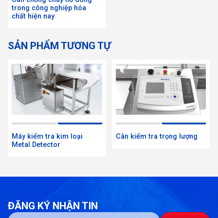
Điều này đảm bảo tính chính xác trong quy trình
trong công nghiệp hóa
chất hiện nay
sản xuất và tuân thủ các quy định liên quan đến
lưu trữ, vận chuyển và xử lý hóa chất.
SẢN PHẨM TƯƠNG TỰ
Máy kiểm tra kim loại
Cân kiểm tra trọng lượng
Metal Detector
ĐĂNG KÝ NHẬN TIN