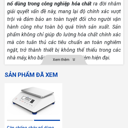
nổ dùng trong công nghiệp hóa chất
ra đời nhằm
giải quyết vấn đề này, mang lại độ chính xác vượt
trội và đảm bảo an toàn tuyệt đối cho người vận
hành cũng như toàn bộ quá trình sản xuất. Sản
phẩm không chỉ giúp đo lường hóa chất chính xác
mà còn tuân thủ các tiêu chuẩn an toàn nghiêm
ngặt, trở thành thiết bị không thể thiếu trong các
nhà máy, kho bãi và phòng thí nghiệm hiện đại.
Xem thêm
Ứng dụng phổ biến của c
ân chống
SẢN PHẨM ĐÃ XEM
cháy nổ dùng trong công nghiệp hóa
chất
Đo lường chính xác
Cân
chống cháy nổ được sử dụng để đo lường
khối lượng chính xác của các
hóa chất
nguy hiểm.
Cân chống cháy nổ dùng