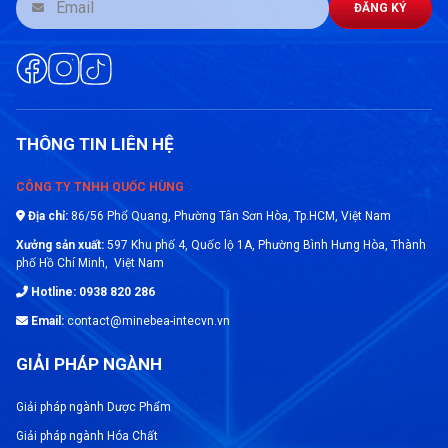
ĐĂNG KÝ
THÔNG TIN LIÊN HỆ
Kiểm tra và hiệu chuẩn
Cân chống cháy nổ được sử dụng để kiểm tra
CÔNG TY TNHH QUỐC HÙNG
và hiệu chuẩn các thiết bị đo lường khác như bình
Địa chỉ:
86/56 Phổ Quang, Phường Tân Sơn Hòa, Tp.HCM, Việt Nam
chứa, thùng chứa hóa chất và máy đóng gói. Điều
Xưởng sản xuất:
597 Khu phố 4, Quốc lộ 1A, Phường Bình Hưng Hòa, Thành
này đảm bảo rằng các thiết bị này hoạt động
phố Hồ Chí Minh, Việt Nam
chính xác và đáng tin cậy.
Hotline: 0938 820 286
Email:
contact@minebea-intecvn.vn
Quản lý lượng hóa chất
GIẢI PHÁP NGÀNH
Cân chống cháy nổ được sử dụng để quản lý
lượng hóa chất trong quá trình sản xuất và lưu trữ.
Giải pháp ngành Dược Phẩm
Việc biết chính xác lượng hóa chất có thể giúp
Giải pháp ngành Hóa Chất