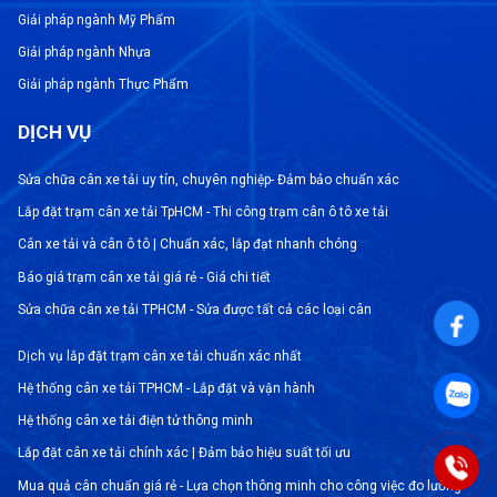
ngăn chặn sự cạn kiệt và đảm bảo an toàn trong
Giải pháp ngành Mỹ Phẩm
việc sử dụng và vận chuyển.
Giải pháp ngành Nhựa
Đảm bảo an toàn
Giải pháp ngành Thực Phẩm
Cân chống cháy nổ giúp giảm thiểu rủi ro cháy
DỊCH VỤ
nổ trong môi trường làm việc. Việc sử dụng cân
chống cháy nổ đảm bảo rằng các hoạt động công
Sửa chữa cân xe tải uy tín, chuyên nghiệp- Đảm bảo chuẩn xác
nghiệp hóa chất được thực hiện trong một môi
Lắp đặt trạm cân xe tải TpHCM - Thi công trạm cân ô tô xe tải
trường an toàn cho nhân viên và cơ sở sản xuất.
Cân xe tải và cân ô tô | Chuẩn xác, lắp đạt nhanh chóng
Báo giá trạm cân xe tải giá rẻ - Giá chi tiết
Sửa chữa cân xe tải TPHCM - Sửa được tất cả các loại cân
Dịch vụ lắp đặt trạm cân xe tải chuẩn xác nhất
Hệ thống cân xe tải TPHCM - Lắp đặt và vận hành
Hệ thống cân xe tải điện tử thông minh
Lắp đặt cân xe tải chính xác | Đảm bảo hiệu suất tối ưu
Mua quả cân chuẩn giá rẻ - Lựa chọn thông minh cho công việc đo lường