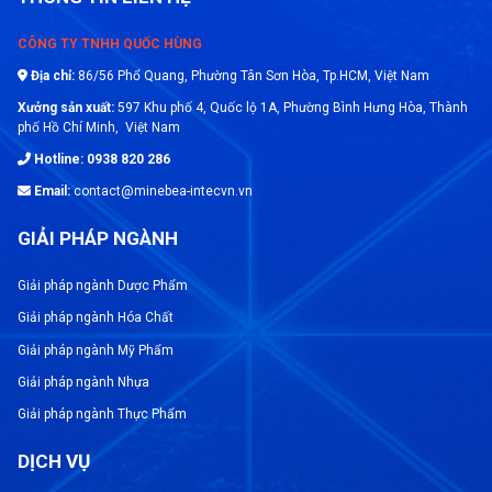
thương hiệu nổi tiếng với chất lượng và độ chính
xác cao. Điều này đảm bảo cho khách hàng nhận
CÔNG TY TNHH QUỐC HÙNG
được sản phẩm đáng tin cậy và hiệu quả.
Địa chỉ:
86/56 Phổ Quang, Phường Tân Sơn Hòa, Tp.HCM, Việt Nam
Xưởng sản xuất:
597 Khu phố 4, Quốc lộ 1A, Phường Bình Hưng Hòa, Thành
Tư vấn chuyên nghiệp: Đội ngũ nhân viên kỹ
phố Hồ Chí Minh, Việt Nam
thuật của công ty luôn sẵn sàng tư vấn và hỗ trợ
Hotline: 0938 820 286
khách hàng trong việc lựa chọn sản phẩm phù
Email:
contact@minebea-intecvn.vn
hợp với nhu cầu cụ thể của họ.
GIẢI PHÁP NGÀNH
Dịch vụ hậu mãi: Công ty cam kết cung cấp dịch
Giải pháp ngành Dược Phẩm
vụ hậu mãi tốt nhất, bao gồm sửa chữa, bảo trì
Giải pháp ngành Hóa Chất
và calib cân để đảm bảo rằng thiết bị luôn hoạt
Giải pháp ngành Mỹ Phẩm
động ổn định và chính xác.
Giải pháp ngành Nhựa
Hỗ trợ kỹ thuật: Công ty TNHH Quốc Hùng có đội
Giải pháp ngành Thực Phẩm
ngũ kỹ thuật viên chuyên nghiệp và có kinh
DỊCH VỤ
nghiệm trong việc sửa chữa và bảo trì cân sàn