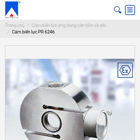
Trang chủ
Cảm biến lực ứng dụng cân bồn và silo
Cảm biến lực PR 6246
CẢM BIẾN LỰC PR 6246
ang chủ
ứng dụng cân bồn và silo