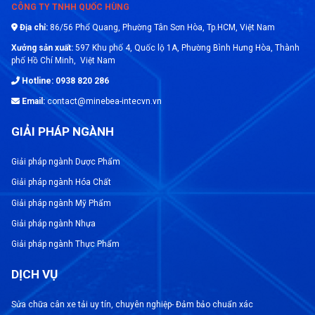
CÔNG TY TNHH QUỐC HÙNG
- Tải trọng : 100 kg đến 3000 kg
Địa chỉ:
86/56 Phổ Quang, Phường Tân Sơn Hòa, Tp.HCM, Việt Nam
- Lớp chính xác: 0,04% đến 0,008%.
Xưởng sản xuất:
597 Khu phố 4, Quốc lộ 1A, Phường Bình Hưng Hòa, Thành
phố Hồ Chí Minh, Việt Nam
- Các cảm biến lực chống cháy nổ loadcell EX
Hotline: 0938 820 286
PR 6246 được thiết kế đặc biệt để cân chính xác:
Email:
contact@minebea-intecvn.vn
cân bồn, phễu và cân định lượng
GIẢI PHÁP NGÀNH
- Loadcell chống cháy nổ S-Type EX PR 6246
được sản xuất hoàn toàn từ thép không gỉ
Giải pháp ngành Dược Phẩm
Giải pháp ngành Hóa Chất
- Phạm vi quá tải cao lên tới 150% và có độ
Giải pháp ngành Mỹ Phẩm
chính xác cao nhất lên tới C6.
Giải pháp ngành Nhựa
- Sử dụng chống cháy nổ trong các Zone EX 1,
Giải pháp ngành Thực Phẩm
2, 20, 21, 22 và FM DIV 1
DỊCH VỤ
>>>> Xem thêm:
Cảm biến lực PR 6202 -
Sửa chữa cân xe tải uy tín, chuyên nghiệp- Đảm bảo chuẩn xác
Minebea Intec