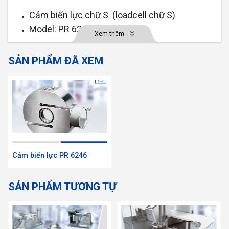
Cảm biến lực chữ S (loadcell chữ S)
Model: PR 6246
Xem thêm
Xuất xứ: Minebea-intec / Đức (sartorius)
SẢN PHẨM ĐÃ XEM
Cảm biến lực PR 6246
SẢN PHẨM TƯƠNG TỰ