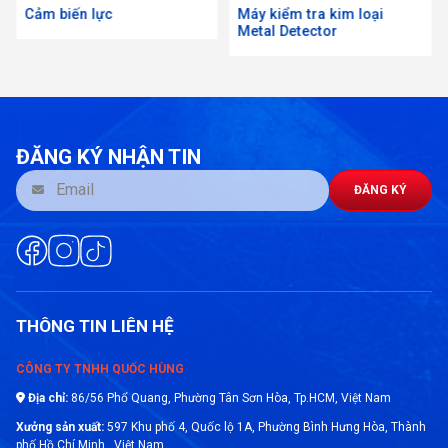
Cảm biến lực
Máy kiểm tra kim loại
Metal Detector
ĐĂNG KÝ NHẬN TIN
ĐĂNG KÝ
THÔNG TIN LIÊN HỆ
CÔNG TY TNHH QUỐC HÙNG
Địa chỉ:
86/56 Phổ Quang, Phường Tân Sơn Hòa, Tp.HCM, Việt Nam
Cảm biến lực pendeo truck PR
Xưởng sản xuất:
597 Khu phố 4, Quốc lộ 1A, Phường Bình Hưng Hòa, Thành
6224
phố Hồ Chí Minh, Việt Nam