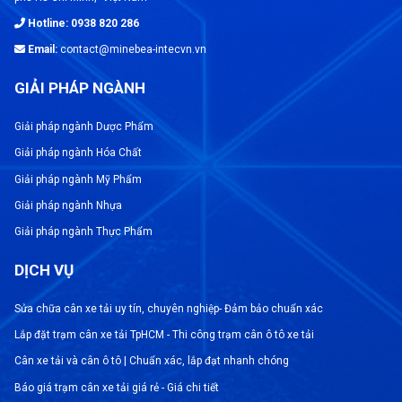
Hotline: 0938 820 286
Công suất 25 tấn và 50 tấn
Email:
contact@minebea-intecvn.vn
–
GIẢI PHÁP NGÀNH
Dễ dàng để cài đặt
–
Nguyên tắc hỗ trợ con lắc đã được thử
Giải pháp ngành Dược Phẩm
–
nghiệm
Giải pháp ngành Hóa Chất
Giải pháp ngành Mỹ Phẩm
Vỏ làm từ thép không gỉ
–
Giải pháp ngành Nhựa
Khả năng quá tải cao 150%
Giải pháp ngành Thực Phẩm
–
DỊCH VỤ
Không nhạy cảm với rung động
–
Sửa chữa cân xe tải uy tín, chuyên nghiệp- Đảm bảo chuẩn xác
Tiêu chuẩn IP68 (độ sâu 1,5 m nước /
–
10.000 giờ), IP69k
Lắp đặt trạm cân xe tải TpHCM - Thi công trạm cân ô tô xe tải
Cân xe tải và cân ô tô | Chuẩn xác, lắp đạt nhanh chóng
Có thể kiểm chứng theo OIML R60
–
Báo giá trạm cân xe tải giá rẻ - Giá chi tiết