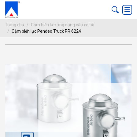
Trang chủ
Cảm biến lực ứng dụng cân xe tải
Cảm biến lực Pendeo Truck PR 6224
CẢM BIẾN LỰC PENDEO TRUCK PR 62
ang chủ
c ứng dụng cân xe tải