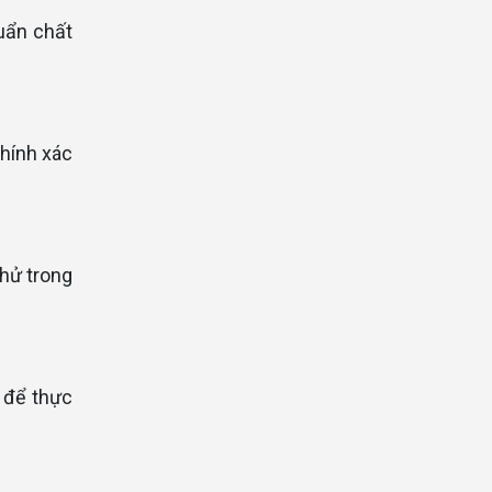
uẩn chất
chính xác
hử trong
 để thực