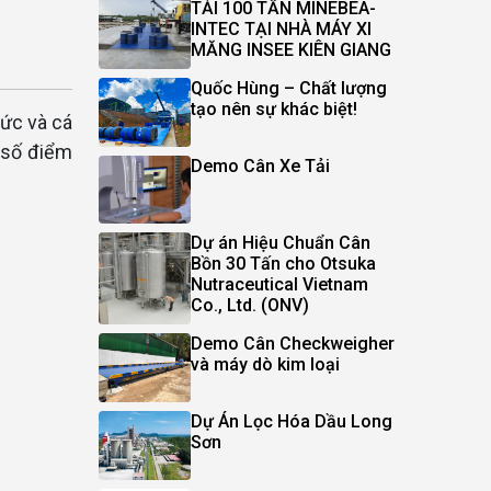
TẢI 100 TẤN MINEBEA-
INTEC TẠI NHÀ MÁY XI
MĂNG INSEE KIÊN GIANG
Quốc Hùng – Chất lượng
tạo nên sự khác biệt!
hức và cá
 số điểm
Demo Cân Xe Tải
Dự án Hiệu Chuẩn Cân
Bồn 30 Tấn cho Otsuka
Nutraceutical Vietnam
Co., Ltd. (ONV)
Demo Cân Checkweigher
và máy dò kim loại
Dự Án Lọc Hóa Dầu Long
Sơn