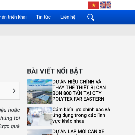
 án triển khai
Tin tức
Liên hệ
BÀI VIẾT NỔI BẬT
DỰ ÁN HIỆU CHỈNH VÀ
THAY THẾ THIẾT BỊ CÂN
BỒN 800 TẤN TẠI CTY
POLYTEX FAR EASTERN
liệu hoặc
Cảm biến lực chính xác và
ứng dụng trong các lĩnh
húng tôi
vực khác nhau
được quá
DỰ ÁN LÁP MỚI CÂN XE