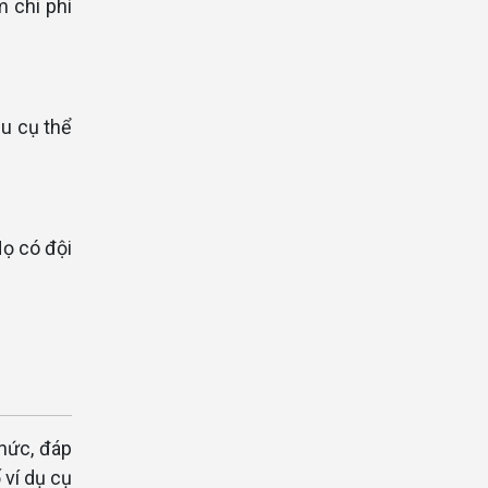
m chi phí
ầu cụ thể
Họ có đội
hức, đáp
 ví dụ cụ