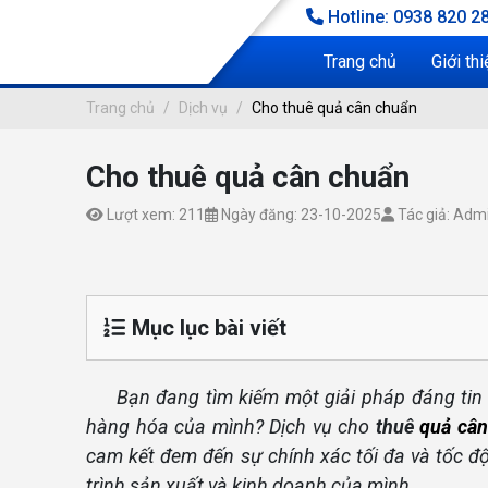
Hotline: 0938 820 28
Trang chủ
Giới thi
Trang chủ
Dịch vụ
Cho thuê quả cân chuẩn
Cho thuê quả cân chuẩn
CHO THUÊ QUẢ CÂN CHUẨN
ng chủ
Lượt xem: 211
Ngày đăng: 23-10-2025
Tác giả: Adm
Dịch vụ
Mục lục bài viết
Bạn đang tìm kiếm một giải pháp đáng tin
hàng hóa của mình? Dịch vụ cho
thuê
quả cân
cam kết đem đến sự chính xác tối đa và tốc 
trình sản xuất và kinh doanh của mình.