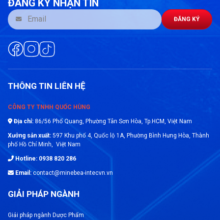
ĐĂNG KÝ NHẬN TIN
ĐĂNG KÝ
THÔNG TIN LIÊN HỆ
CÔNG TY TNHH QUỐC HÙNG
Địa chỉ:
86/56 Phổ Quang, Phường Tân Sơn Hòa, Tp.HCM, Việt Nam
Xưởng sản xuất:
597 Khu phố 4, Quốc lộ 1A, Phường Bình Hưng Hòa, Thành
phố Hồ Chí Minh, Việt Nam
Hotline: 0938 820 286
Email:
contact@minebea-intecvn.vn
GIẢI PHÁP NGÀNH
Giải pháp ngành Dược Phẩm