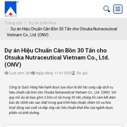
Trang chủ
Dự án triển khai
Dự án Hiệu Chuẩn Cân Bồn 30 Tấn cho Otsuka Nutraceutical
Vietnam Co., Ltd. (ONV)
DỰ ÁN HIỆU CHUẨN CÂN BỒN 30 TẤN 
ang chủ
Dự án Hiệu Chuẩn Cân Bồn 30 Tấn cho
 án triển khai
Otsuka Nutraceutical Vietnam Co., Ltd.
(ONV)
Lượt xem: 584
Ngày đăng: 11-01-2025
Tác giả:
Công ty Quốc Hùng hân hạnh được lựa chọn là đối tác cung cấp dịch vụ
hiệu chuẩn cân bồn cho Otsuka Nutraceutical Vietnam Co., Ltd. (ONV). Với
quy mô dự án bao gồm 3 bồn có tải trọng 30 tấn, chúng tôi cam kết đảm
bảo độ chính xác cao nhất trong quá trình hiệu chuẩn, nhằm tối ưu hóa
hoạt động sản xuất và đáp ứng các tiêu chuẩn khắt khe của ngành dược
phẩm và dinh dưỡng.