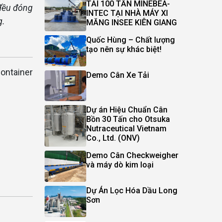
TẢI 100 TẤN MINEBEA-
 đều đóng
INTEC TẠI NHÀ MÁY XI
g.
MĂNG INSEE KIÊN GIANG
Quốc Hùng – Chất lượng
tạo nên sự khác biệt!
container
Demo Cân Xe Tải
Dự án Hiệu Chuẩn Cân
Bồn 30 Tấn cho Otsuka
Nutraceutical Vietnam
Co., Ltd. (ONV)
Demo Cân Checkweigher
và máy dò kim loại
Dự Án Lọc Hóa Dầu Long
Sơn