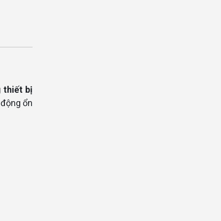
 thiết bị
t động ổn