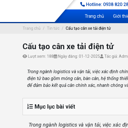
Hotline: 0938 820 28
Trang chủ
Giới thi
Trang chủ
Tin tức
Cấu tạo cân xe tải điện tử
Cấu tạo cân xe tải điện tử
CẤU TẠO CÂN XE TẢI ĐIỆN TỬ
ng chủ
Lượt xem: 188
Ngày đăng: 01-12-2025
Tác giả: Adm
Tin tức
Trong ngành logistics và vận tải, việc xác định ch
điện tử bao gồm móng cân, bàn cân, hệ thống thiế
để đảm bảo kết quả cân chính xác, nhanh chóng và
Mục lục bài viết
Trong ngành logistics và vận tải, việc xác đị