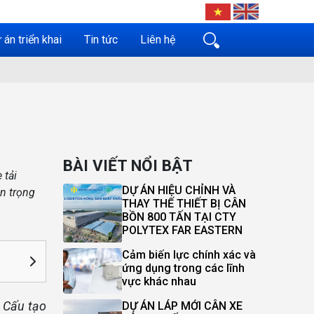
 án triển khai
Tin tức
Liên hệ
BÀI VIẾT NỔI BẬT
 tải
DỰ ÁN HIỆU CHỈNH VÀ
n trọng
THAY THẾ THIẾT BỊ CÂN
BỒN 800 TẤN TẠI CTY
POLYTEX FAR EASTERN
Cảm biến lực chính xác và
ứng dụng trong các lĩnh
vực khác nhau
. Cấu tạo
DỰ ÁN LÁP MỚI CÂN XE