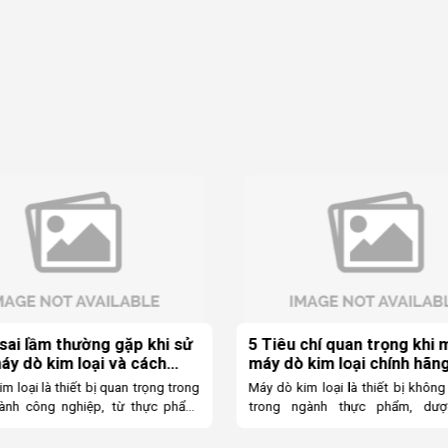
chí quan trọng khi mua
Minebea Intec nâng cấp 
 kim loại chính hãng
cân chống cháy nổ
a Intec
m loại là thiết bị không thể thiếu
Trong các ngành công nghiệp
gành thực phẩm, dược phẩm,
chất, dầu khí hay chế biến thự
s và nhiều lĩnh vực công nghiệp
cháy, việc cân đo chính xác là yế
y nhiên, việc lựa chọn máy dò kim
còn. Nhận thấy nhu cầu ngày cà