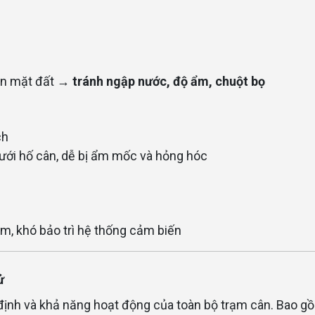
rên mặt đất →
tránh ngập nước, độ ẩm, chuột bọ
ch
ưới hố cân, dễ bị ẩm mốc và hỏng hóc
m, khó bảo trì hệ thống cảm biến
ử
 định và khả năng hoạt động của toàn bộ trạm cân. Bao g