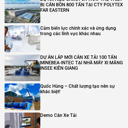
BỊ CÂN BỒN 800 TẤN TẠI CTY POLYTEX
FAR EASTERN
Cảm biến lực chính xác và ứng dụng
trong các lĩnh vực khác nhau
DỰ ÁN LÁP MỚI CÂN XE TẢI 100 TẤN
MINEBEA-INTEC TẠI NHÀ MÁY XI MĂNG
INSEE KIÊN GIANG
Quốc Hùng – Chất lượng tạo nên sự
khác biệt!
Demo Cân Xe Tải