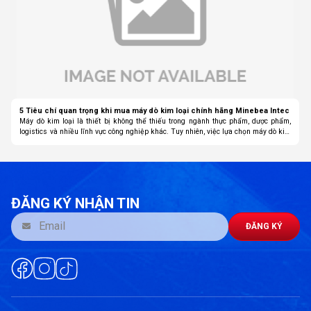
5 Tiêu chí quan trọng khi mua máy dò kim loại chính hãng Minebea Intec
Máy dò kim loại là thiết bị không thể thiếu trong ngành thực phẩm, dược phẩm,
logistics và nhiều lĩnh vực công nghiệp khác. Tuy nhiên, việc lựa chọn máy dò kim
loại phù hợp không chỉ giúp đảm bảo an toàn mà còn tối ưu hiệu quả sản xuất.
Minebea Intec – thương hiệu Đức nổi tiếng – cung cấp các dòng máy chính hãng
với độ tin cậy cao. Dưới đây là 5 tiêu chí quan trọng bạn cần biết trước khi đầu tư.
ĐĂNG KÝ NHẬN TIN
ĐĂNG KÝ