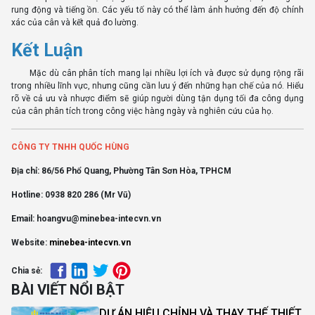
rung động và tiếng ồn. Các yếu tố này có thể làm ảnh hưởng đến độ chính
xác của cân và kết quả đo lường.
Kết Luận
Mặc dù cân phân tích mang lại nhiều lợi ích và được sử dụng rộng rãi
trong nhiều lĩnh vực, nhưng cũng cần lưu ý đến những hạn chế của nó. Hiểu
rõ về cả ưu và nhược điểm sẽ giúp người dùng tận dụng tối đa công dụng
của cân phân tích trong công việc hàng ngày và nghiên cứu của họ.
CÔNG TY TNHH QUỐC HÙNG
Địa chỉ: 86/56 Phổ Quang, Phường Tân Sơn Hòa, TPHCM
Hotline: 0938 820 286 (Mr Vũ)
Email: hoangvu@minebea-intecvn.vn
Website:
minebea-intecvn.vn
Chia sẻ:
BÀI VIẾT NỔI BẬT
DỰ ÁN HIỆU CHỈNH VÀ THAY THẾ THIẾT