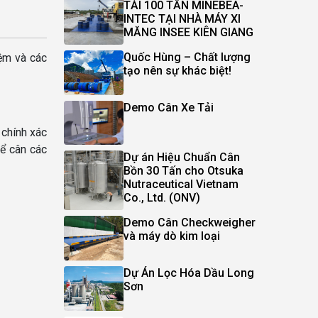
TẢI 100 TẤN MINEBEA-
INTEC TẠI NHÀ MÁY XI
MĂNG INSEE KIÊN GIANG
Quốc Hùng – Chất lượng
iệm và các
tạo nên sự khác biệt!
Demo Cân Xe Tải
 chính xác
để cân các
Dự án Hiệu Chuẩn Cân
Bồn 30 Tấn cho Otsuka
Nutraceutical Vietnam
Co., Ltd. (ONV)
Demo Cân Checkweigher
và máy dò kim loại
Dự Án Lọc Hóa Dầu Long
Sơn