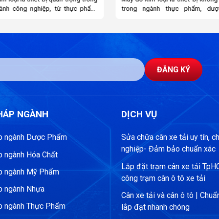
gành thực phẩm, dược phẩm,
chất, dầu khí hay chế biến thự
s và nhiều lĩnh vực công nghiệp
cháy, việc cân đo chính xác là yế
y nhiên, việc lựa chọn máy dò kim
còn. Nhận thấy nhu cầu ngày cà
 hợp không chỉ giúp đảm bảo an
thiết bị cân an toàn và hiệu quả
 còn tối ưu hiệu quả sản xuất.
Intec đã nâng cấp dòng cân chống
Intec – thương hiệu Đức nổi tiếng
kết hợp công nghệ tiên tiến, độ 
ấp các dòng máy chính hãng với
cao và tiêu chuẩn an toàn ngh
ĐĂNG KÝ
y cao. Dưới đây là 5 tiêu chí quan
giúp doanh nghiệp vận hành t
 cần biết trước khi đầu tư.
trường nguy hiểm một cách tối ưu
PHÁP NGÀNH
DỊCH VỤ
áp ngành Dược Phẩm
Sửa chữa cân xe tải uy tín, c
nghiệp- Đảm bảo chuẩn xác
p ngành Hóa Chất
Lắp đặt trạm cân xe tải TpH
áp ngành Mỹ Phẩm
công trạm cân ô tô xe tải
p ngành Nhựa
Cân xe tải và cân ô tô | Chuẩ
áp ngành Thực Phẩm
lắp đạt nhanh chóng