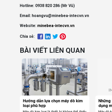
Hotline: 0938 820 286 (Mr Vũ)
Email: hoangvu@minebea-intecvn.vn
Website:
minebea-intecvn.vn
Chia sẻ:
BÀI VIẾT LIÊN QUAN
 kim
Những sai lầm thường gặp khi sử
5 Tiêu 
dụng máy dò kim loại và cách
máy dò
tránh
Minebe
hể thiếu
Máy dò kim loại là thiết bị quan trọng trong
Máy dò ki