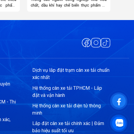
c phẩm dễ
trong c
u tố sống
tải. Hi
ng cao về
các kỹ
, Minebea
định đ
 cháy nổ,
nghiệp
chính xác
iêm ngặt,
rong môi
.
Dịch vụ lắp đặt trạm cân xe tải chuẩn
xác nhất
huyên
Hệ thống cân xe tải TPHCM - Lắp
đặt và vận hành
CM - Thi
Hệ thống cân xe tải điện tử thông
minh
n xác,
Lắp đặt cân xe tải chính xác | Đảm
bảo hiệu suất tối ưu