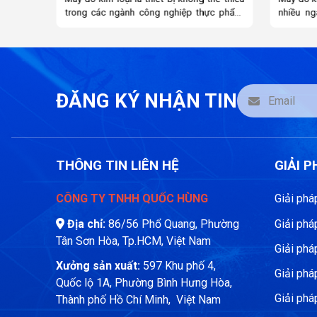
c phẩm,
nhiều ngành công nghiệp, từ thực phẩm,
trong n
iệc lựa
dược phẩm, đến kho bãi và an ninh. Tuy
logistic
p không
nhiên, việc sử dụng sai cách không chỉ làm
khác. Tu
 mà còn
giảm hiệu suất mà còn có thể gây hư hỏng
loại phù
ên, trên
thiết bị. Trong bài viết này, chúng ta sẽ
toàn mà
 máy với
điểm qua những sai lầm phổ biến khi sử
Minebea 
n doanh
dụng máy dò kim loại và hướng dẫn cách
– cung c
ĐĂNG KÝ NHẬN TIN
a quyết
tránh để đảm bảo hoạt động hiệu quả.
độ tin cậ
trọng bạn
THÔNG TIN LIÊN HỆ
GIẢI 
CÔNG TY TNHH QUỐC HÙNG
Giải ph
Địa chỉ:
86/56 Phổ Quang, Phường
Giải phá
Tân Sơn Hòa, Tp.HCM, Việt Nam
Giải ph
Xưởng sản xuất:
597 Khu phố 4,
Giải phá
Quốc lộ 1A, Phường Bình Hưng Hòa,
Giải ph
Thành phố Hồ Chí Minh, Việt Nam