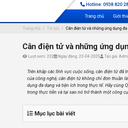
Hotline: 0938 820 28
Trang chủ
Giới thi
Trang chủ
Tin tức
Cân điện tử và những ứng dụng đa 
Cân điện tử và những ứng dụn
CÂN ĐIỆN TỬ VÀ NHỮNG ỨNG D
ng chủ
Lượt xem: 232
Ngày đăng: 23-04-2025
Tác giả: Adm
Tin tức
Trên khắp các lĩnh vực cuộc sống, cân điện tử đã t
của công nghệ, cân điện tử không chỉ đơn thuần l
dụng đa dạng và tiện ích trong thực tế. Hãy cùng
trong thực tiễn và tại sao nó trở thành một công c
Mục lục bài viết