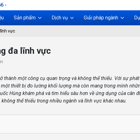
6 -
ệu
Sản phẩm
Dịch vụ
Giải pháp ngành
Dự
lĩnh vực
g đa lĩnh vực
ỤNG ĐA LĨNH VỰC
in
rở thành một công cụ quan trọng và không thể thiếu. Với sự phát 
à một thiết bị đo lường khối lượng mà còn mang trong mình nh
 Quốc Hùng khám phá và tìm hiểu sâu hơn về ứng dụng của cân đ
ụ không thể thiếu trong nhiều ngành và lĩnh vực khác nhau.