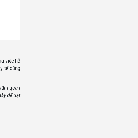
ng việc hỗ
 y tế cũng
y tầm quan
này để đạt