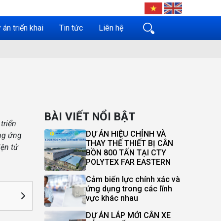
 án triển khai
Tin tức
Liên hệ
BÀI VIẾT NỔI BẬT
triển
DỰ ÁN HIỆU CHỈNH VÀ
ững ứng
THAY THẾ THIẾT BỊ CÂN
iện tử
BỒN 800 TẤN TẠI CTY
POLYTEX FAR EASTERN
Cảm biến lực chính xác và
ứng dụng trong các lĩnh
vực khác nhau
DỰ ÁN LÁP MỚI CÂN XE