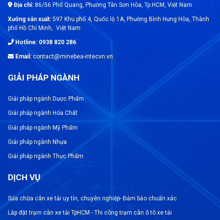
Địa chỉ:
86/56 Phổ Quang, Phường Tân Sơn Hòa, Tp.HCM, Việt Nam
rằng cân luôn đo chính xác tải trọng và không gây
Xưởng sản xuất:
597 Khu phố 4, Quốc lộ 1A, Phường Bình Hưng Hòa, Thành
ra sai số trong quá trình cân.
phố Hồ Chí Minh, Việt Nam
Hotline: 0938 820 286
Email:
contact@minebea-intecvn.vn
>>>>Xem thêm: Loadcell cân công nghiệp, cảm
biến lực chính hãng
GIẢI PHÁP NGÀNH
Giải pháp ngành Dược Phẩm
Tầm quan trọng của việc kiểm
Giải pháp ngành Hóa Chất
định cân xe tải
Giải pháp ngành Mỹ Phẩm
Giải pháp ngành Nhựa
Giải pháp ngành Thực Phẩm
Đảm bảo độ chính xác và an toàn cho
người sử dụng
DỊCH VỤ
Cân xe tải chính xác đóng vai trò quan trọng
Sửa chữa cân xe tải uy tín, chuyên nghiệp- Đảm bảo chuẩn xác
trong việc đảm bảo an toàn cho người vận hành
Lắp đặt trạm cân xe tải TpHCM - Thi công trạm cân ô tô xe tải
và hàng hóa vận chuyển. Nếu cân không hoạt