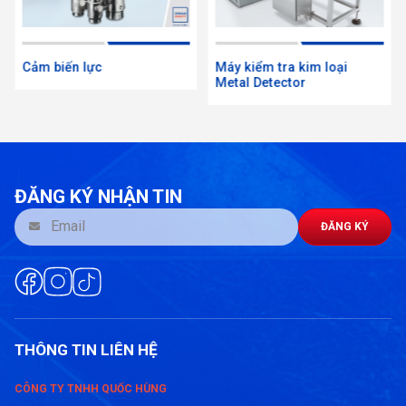
Cảm biến lực
Máy kiểm tra kim loại
Metal Detector
ĐĂNG KÝ NHẬN TIN
ĐĂNG KÝ
THÔNG TIN LIÊN HỆ
CÔNG TY TNHH QUỐC HÙNG
Mục tiêu của kiểm định cân xe tải là đảm bảo