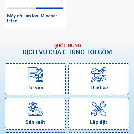
Máy dò kim loại Minebea
Intec
QUỐC HÙNG
DỊCH VỤ CỦA CHÚNG TÔI GỒM
Tư vấn
Thiết kế
Sản xuất
Lắp đặt