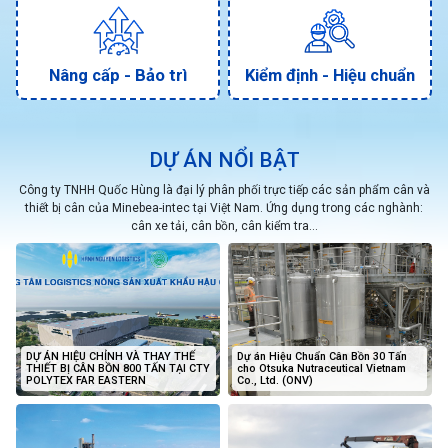
Nâng cấp - Bảo trì
Kiểm định - Hiệu chuẩn
DỰ ÁN NỔI BẬT
Công ty TNHH Quốc Hùng là đại lý phân phối trực tiếp các sản phẩm cân và
thiết bị cân của Minebea-intec tại Việt Nam. Ứng dụng trong các nghành:
cân xe tải, cân bồn, cân kiểm tra...
DỰ ÁN HIỆU CHỈNH VÀ THAY THẾ
Dự án Hiệu Chuẩn Cân Bồn 30 Tấn
THIẾT BỊ CÂN BỒN 800 TẤN TẠI CTY
cho Otsuka Nutraceutical Vietnam
POLYTEX FAR EASTERN
Co., Ltd. (ONV)