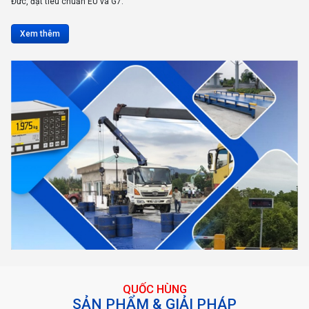
Đức, đạt tiêu chuẩn EU và G7.
Xem thêm
QUỐC HÙNG
SẢN PHẨM & GIẢI PHÁP