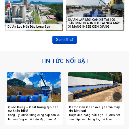
DỰ ÁN LÁP MỚI CÂN XE TẢI 100
TẤN MINEBEA-INTEC TẠI NHÀ MÁY
Dự Án Lọc Hóa Dầu Long Sơn
XI MĂNG INSEE KIÊN GIANG
Xem tất cả
TIN TỨC NỔI BẬT
Quốc Hùng – Chất lượng tạo nên
Demo Cân Checkweigher và máy
sự khác biệt!
dò kim loại
Công Ty Quốc Hùng cung cấp cân xe
Được đúc bằng hỗn hợp PC-ABS đen
tải với công nghệ hiện đại, mang đến
cao cấp của chúng tôi, thẻ hoàn thiện
độ chính xác trong việc đo lường
VDI tiện dụng này cung cấp sự so
trọng tải.
sánh ngay lập tức giữa một số lớp