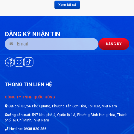
hoàn thiện VDI được yêu cầu phổ
Xem tất cả
biến nhất. Nếu bạn mới làm quen với
lớp hoàn thiện bề mặt trong khuôn,
các lớp hoàn thiện đánh lửa và khắc
này có thể là một cách tuyệt vời để
thêm họa tiết cho các bộ phận của
bạn và che giấu 'nhiều lỗi' khi nói
ĐĂNG KÝ NHẬN TIN
đến các sản phẩm được triển khai
trong môi trường khắc nghiệt. Các kỹ
sư của chúng tôi luôn sẵn sàng thảo
ĐĂNG KÝ
luận về dự án của bạn và tư vấn cách
để có được vẻ ngoài và độ bền tốt
nhất từ ​​các khuôn nhựa của bạn.
Thêm một trong những thứ này vào
bàn làm việc của bạn và sử dụng
trong các cuộc họp để giúp các thành
viên trong nhóm thảo luận về lớp
hoàn thiện phù hợp cho các bộ phận
THÔNG TIN LIÊN HỆ
của bạn.
CÔNG TY TNHH QUỐC HÙNG
Địa chỉ:
86/56 Phổ Quang, Phường Tân Sơn Hòa, Tp.HCM, Việt Nam
Xưởng sản xuất:
597 Khu phố 4, Quốc lộ 1A, Phường Bình Hưng Hòa, Thành
phố Hồ Chí Minh, Việt Nam
Hotline: 0938 820 286