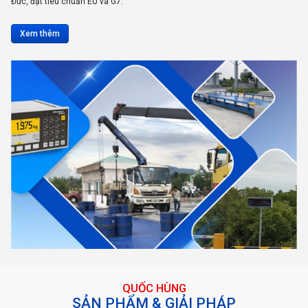
Đức, đạt tiêu chuẩn EU và G7.
Xem thêm
QUỐC HÙNG
SẢN PHẨM & GIẢI PHÁP