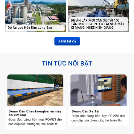
DỰ ÁN LÁP MỚI CÂN XE TẢI 100
TẤN MINEBEA-INTEC TẠI NHÀ MÁY
Dự Án Lọc Hóa Dầu Long Sơn
XI MĂNG INSEE KIÊN GIANG
Xem tất cả
TIN TỨC NỔI BẬT
Demo Cân Checkweigher và máy
Demo Cân Xe Tải
dò kim loại
Được đúc bằng hỗn hợp PC-ABS đen
Được đúc bằng hỗn hợp PC-ABS đen
cao cấp của chúng tôi, thẻ hoàn thiện
cao cấp của chúng tôi, thẻ hoàn thiện
VDI tiện dụng này cung cấp sự so
VDI tiện dụng này cung cấp sự so
sánh ngay lập tức giữa một số lớp
sánh ngay lập tức giữa một số lớp
hoàn thiện VDI được yêu cầu phổ