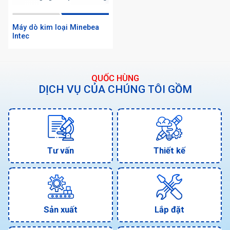
Máy dò kim loại Minebea
Intec
QUỐC HÙNG
DỊCH VỤ CỦA CHÚNG TÔI GỒM
Tư vấn
Thiết kế
Sản xuất
Lắp đặt