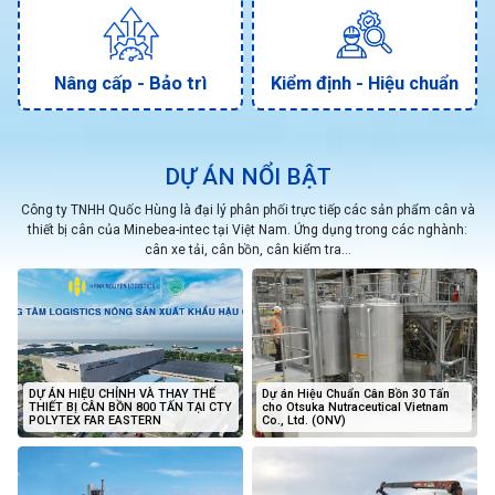
Nâng cấp - Bảo trì
Kiểm định - Hiệu chuẩn
DỰ ÁN NỔI BẬT
Công ty TNHH Quốc Hùng là đại lý phân phối trực tiếp các sản phẩm cân và
thiết bị cân của Minebea-intec tại Việt Nam. Ứng dụng trong các nghành:
cân xe tải, cân bồn, cân kiểm tra...
DỰ ÁN HIỆU CHỈNH VÀ THAY THẾ
Dự án Hiệu Chuẩn Cân Bồn 30 Tấn
THIẾT BỊ CÂN BỒN 800 TẤN TẠI CTY
cho Otsuka Nutraceutical Vietnam
POLYTEX FAR EASTERN
Co., Ltd. (ONV)